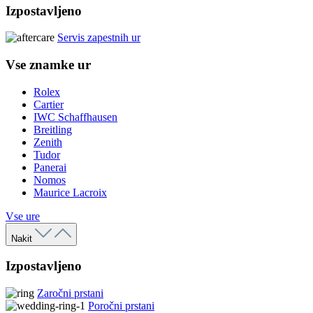
Izpostavljeno
Servis zapestnih ur
Vse znamke ur
Rolex
Cartier
IWC Schaffhausen
Breitling
Zenith
Tudor
Panerai
Nomos
Maurice Lacroix
Vse ure
Nakit
Izpostavljeno
Zaročni prstani
Poročni prstani