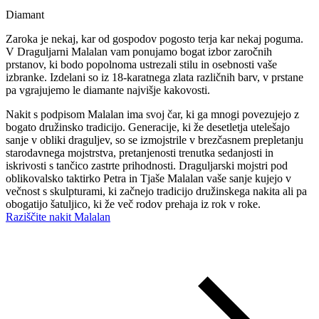
Diamant
Zaroka je nekaj, kar od gospodov pogosto terja kar nekaj poguma.
V Draguljarni Malalan vam ponujamo bogat izbor zaročnih
prstanov, ki bodo popolnoma ustrezali stilu in osebnosti vaše
izbranke. Izdelani so iz 18-karatnega zlata različnih barv, v prstane
pa vgrajujemo le diamante najvišje kakovosti.
Nakit s podpisom Malalan ima svoj čar, ki ga mnogi povezujejo z
bogato družinsko tradicijo. Generacije, ki že desetletja utelešajo
sanje v obliki draguljev, so se izmojstrile v brezčasnem prepletanju
starodavnega mojstrstva, pretanjenosti trenutka sedanjosti in
iskrivosti s tančico zastrte prihodnosti. Draguljarski mojstri pod
oblikovalsko taktirko Petra in Tjaše Malalan vaše sanje kujejo v
večnost s skulpturami, ki začnejo tradicijo družinskega nakita ali pa
obogatijo šatuljico, ki že več rodov prehaja iz rok v roke.
Raziščite nakit Malalan