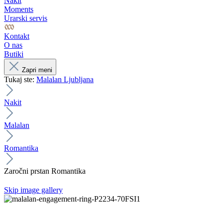
Nakit
Moments
Urarski servis
Kontakt
O nas
Butiki
Zapri meni
Tukaj ste:
Malalan Ljubljana
Nakit
Malalan
Romantika
Zaročni prstan Romantika
Skip image gallery