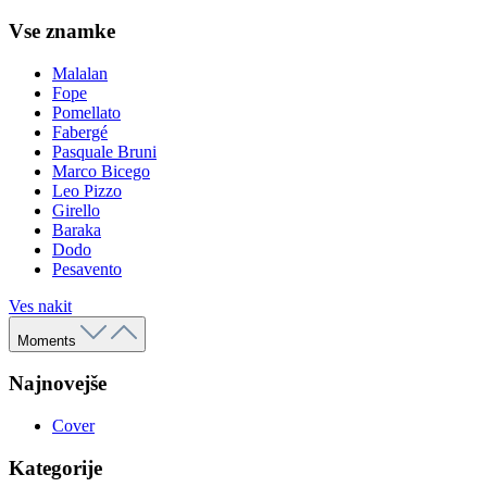
Vse znamke
Malalan
Fope
Pomellato
Fabergé
Pasquale Bruni
Marco Bicego
Leo Pizzo
Girello
Baraka
Dodo
Pesavento
Ves nakit
Moments
Najnovejše
Cover
Kategorije