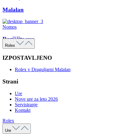
Malalan
Nomos
Raziščite ure
Rolex
IZPOSTAVLJENO
Rolex v Draguljarni Malalan
Strani
Ure
Nove ure za leto 2026
Servisiranje
Kontakt
Rolex
Ure