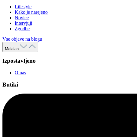
Lifestyle
Kako je narejeno
Novice
Intervjuji
Zgodbe
Vse objave na blogu
Malalan
Izpostavljeno
O nas
Butiki